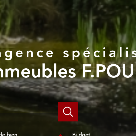
agence spéciali
mmeubles F.PO
e
Budget
de bien
Budget