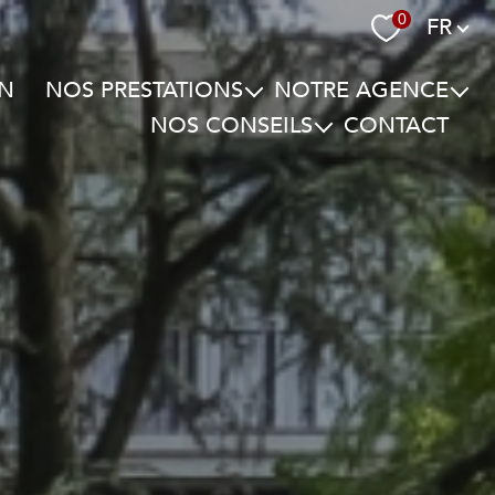
Langue
0
FR
ON
NOS PRESTATIONS
NOTRE AGENCE
NOS CONSEILS
CONTACT
Ventes transactions
Qui sommes-nous ?
Conseils transactions
Ventes interactives
Notre cœur de métier Bibilio F.Pou
Conseils gestion locative
Gestion ou gérance immobilière
Nos biens vendus
Conseils travaux
Echange définitif
Conseils fiscalité
Vente à réméré
Conseil en architecture
Service succession