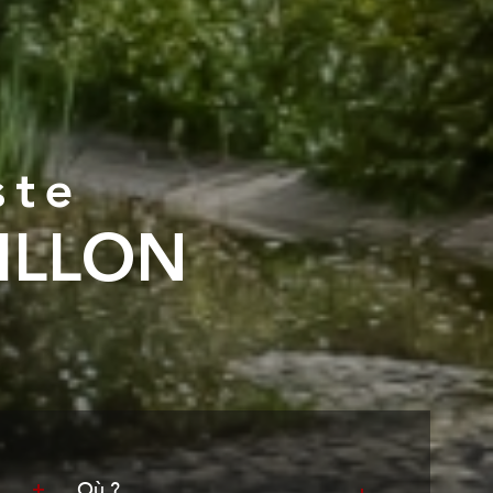
ste
UILLON
Ville