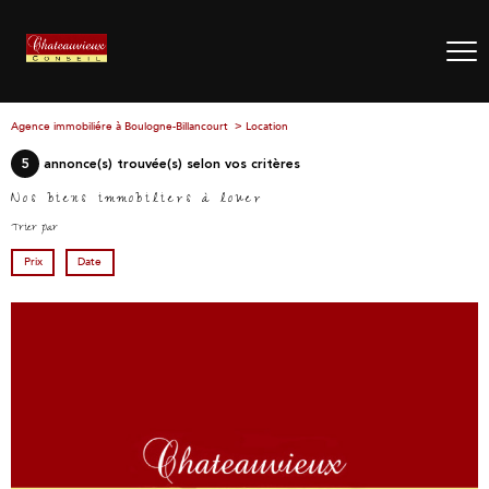
Agence immobiliére à Boulogne-Billancourt
Location
5
annonce(s) trouvée(s) selon vos critères
Nos biens immobiliers à louer
Trier par
Prix
Date