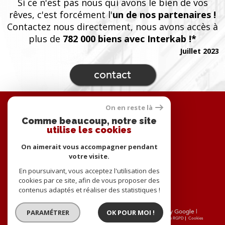
Si ce n'est pas nous qui avons le bien de vos
rêves, c'est forcément l'
un de nos partenaires !
Contactez nous directement, nous avons accès à
plus de
782 000 biens avec Interkab !*
Juillet 2023
contact
Se
On en reste là
connecter
Comme beaucoup, notre site
utilise les cookies
espace propriétaire
On aimerait vous accompagner pendant
Nous
votre visite.
adhérons
En poursuivant, vous acceptez l'utilisation des
cookies par ce site, afin de vous proposer des
contenus adaptés et réaliser des statistiques !
© 2026 | Tous droits réservés | Traduction powered by Google |
PARAMÉTRER
OK POUR MOI !
Nos honoraires
Plan du site
Mentions légales
Admin
Partenaires
Politique RGPD
Cookies