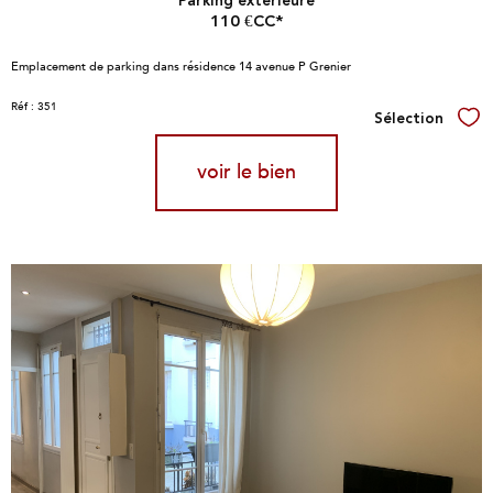
110 €
CC*
Emplacement de parking dans résidence 14 avenue P Grenier
Réf : 351
Sélection
Sél
voir le bien