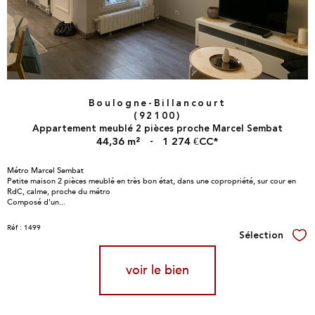
Boulogne-Billancourt
(92100)
Appartement meublé 2 pièces proche Marcel Sembat
44,36 m²
-
1 274 €
CC*
Métro Marcel Sembat
Petite maison 2 pièces meublé en très bon état, dans une copropriété, sur cour en
RdC, calme, proche du métro
Composé d'un...
Réf : 1499
Sélection
Sél
voir le bien