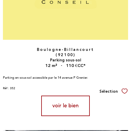
Boulogne-Billancourt
(92100)
Parking sous-sol
12 m²
-
110 €
CC*
Parking en sous-sol accessible par le 14 avenue P Grenier.
Réf : 352
Sélection
Sél
voir le bien