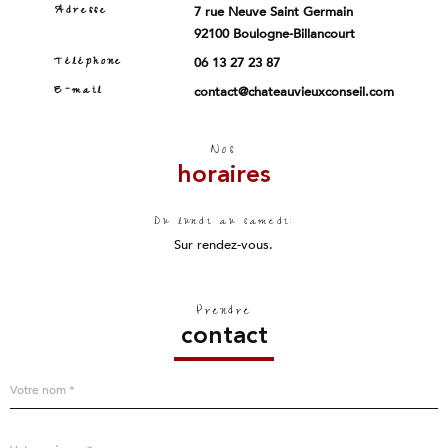
Adresse
7 rue Neuve Saint Germain
92100 Boulogne-Billancourt
Téléphone
06 13 27 23 87
E-mail
contact@chateauvieuxconseil.com
Nos
horaires
Du lundi au samedi:
Sur rendez-vous.
Prendre
contact
R
Nom
*
e
n
s
Prénom