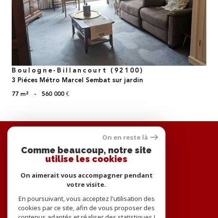
Boulogne-Billancourt (92100)
3 Piéces Métro Marcel Sembat sur jardin
77 m²
-
560 000 €
Se
On en reste là
connecter
Comme beaucoup, notre site
utilise les cookies
espace propriétaire
On aimerait vous accompagner pendant
Nous
votre visite.
adhérons
En poursuivant, vous acceptez l'utilisation des
cookies par ce site, afin de vous proposer des
contenus adaptés et réaliser des statistiques !