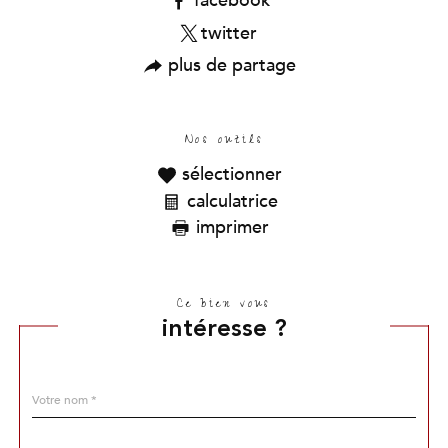
facebook
twitter
plus de partage
Nos outils
sélectionner
calculatrice
imprimer
Ce bien vous
intéresse ?
Nom
Fieldset
*
par
défaut
email