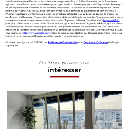
Les informations recueillies sur ce formulaire sont enregistrées dans un fichier informatisé par La Boite Immo
agissant comme Sous-traitant du traitement pour la gestion de la clientèle/prospects de l'Agence / du Réseau qui
reste Responsable du Traitement de vos Données personnelles. La base légale du traitement repose sur l'intérêt
légitime de l'Agence / du Réseau. Elles sont conservées jusqu'à demande de suppression et sont destinées à
l'Agence / au Réseau. Conformément à la loi « informatique et libertés », vous disposez des droits d’accès, de
rectification, d’effacement, d’opposition, de limitation et de portabilité de vos données. Vous pouvez retirer votre
consentement à tout moment en contactant directement l’Agence / Le Réseau. Consultez le site
https://cnil.fr/fr
pour plus d’informations sur vos droits. Si vous estimez, après avoir contacté l'Agence / le Réseau, que vos droits
« Informatique et Libertés » ne sont pas respectés, vous pouvez adresser une réclamation à la CNIL. Nous vous
informons de l’existence de la liste d'opposition au démarchage téléphonique « Bloctel », sur laquelle vous pouvez
vous inscrire ici :
https://www.bloctel.gouv.fr
. Dans le cadre de la protection des Données personnelles, nous vous
invitons à ne pas inscrire de Données sensibles dans le champ de saisie libre.
Ce site est protégé par reCAPTCHA, les
Politiques de Confidentialité
et es
Conditions d'utilisation
de Google
s'appliquent.
Ces biens peuvent vous
intéresser