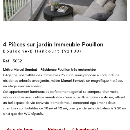
4 Pièces sur jardin Immeuble Pouillon
Boulogne-Billancourt (92100)
Réf : 5052
Métro Marcel Sembat – Résidence Pouillon très recherchée
L’Agence, spécialiste des immeubles Pouillon, vous propose au cœur d’une
résidence arborée avec jardin, métro
Marcel Sembat
, un magnifique 4 pièces
en étage avec ascenseur.
Cet appartement lumineux et parfaitement agencé se compose d’un vaste
séjour double avec cuisine américaine d’une superficie totale de 46 m², offrant
un bel espace de vie convivial et moderne. Il comprend également deux
chambres confortables de 10 m² et 12 m², une grande salle de bains de 9,20 m²
ainsi que des WC séparés.
Prix du bien
Pièce(s)
Chambre(s)