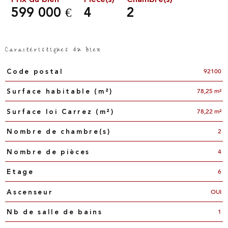
599 000 €
4
2
Caractéristiques du bien
Caractéristiques
Valeurs
92100
Code postal
78,25 m²
Surface habitable (m²)
78,22 m²
Surface loi Carrez (m²)
2
Nombre de chambre(s)
4
Nombre de pièces
6
Etage
OUI
Ascenseur
1
Nb de salle de bains