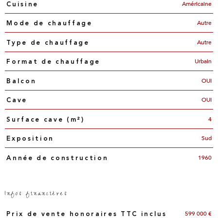
Américaine
Cuisine
Autre
Mode de chauffage
Autre
Type de chauffage
Urbain
Format de chauffage
OUI
Balcon
OUI
Cave
4
Surface cave (m²)
Sud
Exposition
1960
Année de construction
Infos financières
Caractéristiques
Valeurs
599 000 €
Prix de vente honoraires TTC inclus