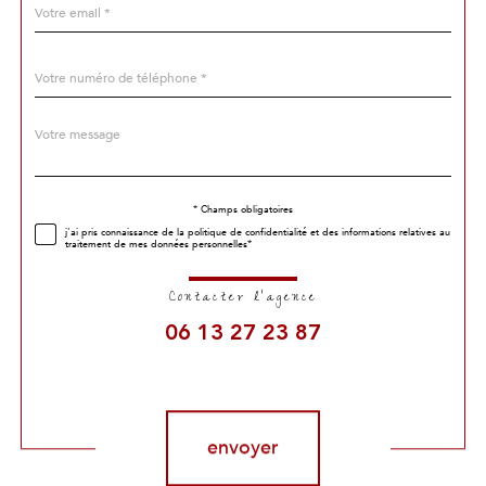
*
Téléphone
*
Message
Fieldset
*
par
défaut
* Champs obligatoires
Validation
j'ai pris connaissance de la politique de confidentialité et des informations relatives au
traitement de mes données personnelles*
Contacter l'agence
06 13 27 23 87
Validation
envoyer