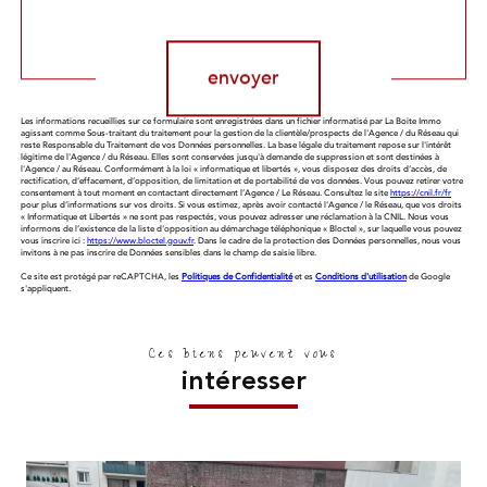
Validation
envoyer
Les informations recueillies sur ce formulaire sont enregistrées dans un fichier informatisé par La Boite Immo
agissant comme Sous-traitant du traitement pour la gestion de la clientèle/prospects de l'Agence / du Réseau qui
reste Responsable du Traitement de vos Données personnelles. La base légale du traitement repose sur l'intérêt
légitime de l'Agence / du Réseau. Elles sont conservées jusqu'à demande de suppression et sont destinées à
l'Agence / au Réseau. Conformément à la loi « informatique et libertés », vous disposez des droits d’accès, de
rectification, d’effacement, d’opposition, de limitation et de portabilité de vos données. Vous pouvez retirer votre
consentement à tout moment en contactant directement l’Agence / Le Réseau. Consultez le site
https://cnil.fr/fr
pour plus d’informations sur vos droits. Si vous estimez, après avoir contacté l'Agence / le Réseau, que vos droits
« Informatique et Libertés » ne sont pas respectés, vous pouvez adresser une réclamation à la CNIL. Nous vous
informons de l’existence de la liste d'opposition au démarchage téléphonique « Bloctel », sur laquelle vous pouvez
vous inscrire ici :
https://www.bloctel.gouv.fr
. Dans le cadre de la protection des Données personnelles, nous vous
invitons à ne pas inscrire de Données sensibles dans le champ de saisie libre.
Ce site est protégé par reCAPTCHA, les
Politiques de Confidentialité
et es
Conditions d'utilisation
de Google
s'appliquent.
Ces biens peuvent vous
intéresser