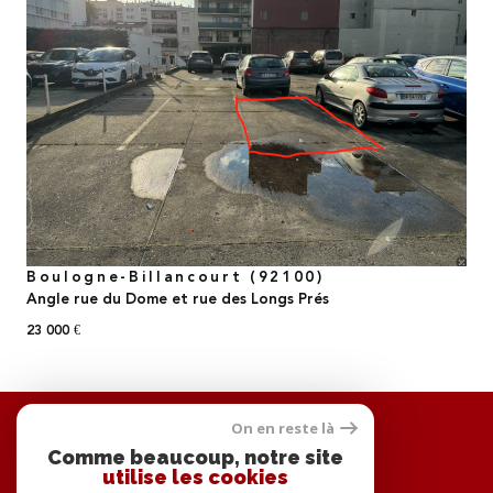
voir le bien
Boulogne-Billancourt (92100)
Angle rue du Dome et rue des Longs Prés
23 000 €
Se
On en reste là
connecter
Comme beaucoup, notre site
utilise les cookies
espace propriétaire