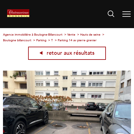
Agence immobiliére à Boulogne-Billancourt
Vente
Hauts de seine
Boulogne billancourt
Parking
T
Parking 14 av pierre grenier
retour aux résultats