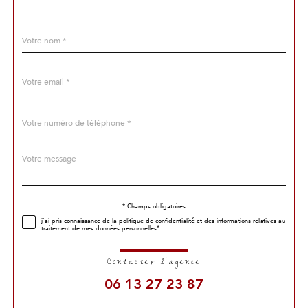
Nom
Fieldset
*
par
défaut
email
*
Téléphone
*
Message
Fieldset
*
par
défaut
* Champs obligatoires
Validation
j'ai pris connaissance de la politique de confidentialité et des informations relatives au
traitement de mes données personnelles*
Contacter l'agence
06 13 27 23 87