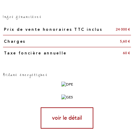
Infos financières
Caractéristiques
Valeurs
24 000 €
Prix de vente honoraires TTC inclus
5,60 €
Charges
60 €
Taxe foncière annuelle
Bilans énergétiques
voir le détail