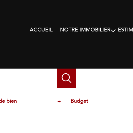
ACCUEIL
NOTRE IMMOBILIER
ESTI
Nos biens à la vente
Nos biens à la location
Alerte e-mail
e
Budget
de bien
Budget
n
ence
Distance
5 km
10 km