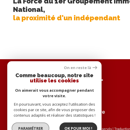
La Force du 1er Groupement Immo
National,
la proximité d'un indépendant
On en reste là
Se
Comme beaucoup, notre site
connecter
utilise les cookies
On aimerait vous accompagner pendant
votre visite.
En poursuivant, vous acceptez l'utilisation des
cookies par ce site, afin de vous proposer des
espace propriétaire
contenus adaptés et réaliser des statistiques !
PARAMÉTRER
OK POUR MOI !
© 2026 | Tous droits réservés | Traducti