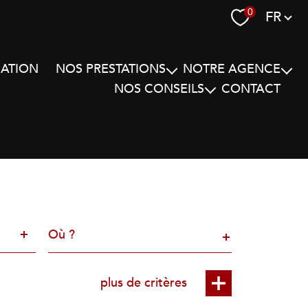
Langue
0
FR
MATION
NOS PRESTATIONS
NOTRE AGENCE
NOS CONSEILS
CONTACT
Ventes transactions
Qui sommes-nous ?
Conseils transactions
Ventes interactives
Notre cœur de métier Bibilio F.Poui
Conseils gestion locative
Gestion ou gérance immobilière
Nos biens vendus
Conseils travaux
Echange définitif
Conseils fiscalité
Vente à réméré
Ville
Conseil en architecture
Service succession
plus de critères