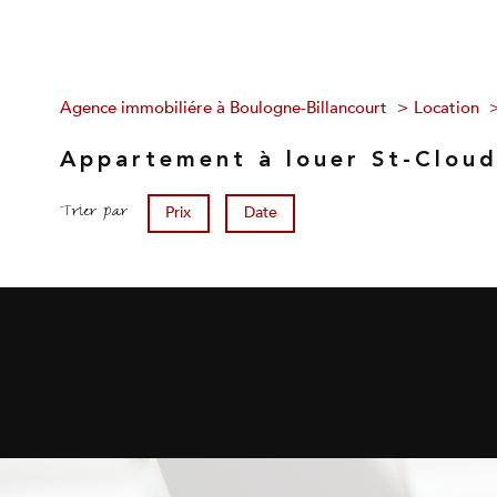
Agence immobiliére à Boulogne-Billancourt
Location
Appartement à louer St-Clou
Trier par
Prix
Date