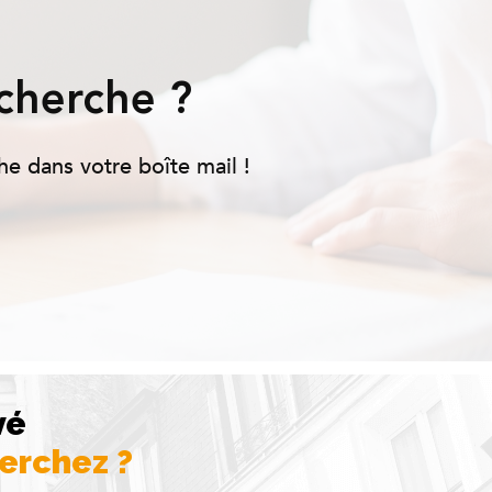
cherche ?
he dans votre boîte mail !
vé
herchez ?