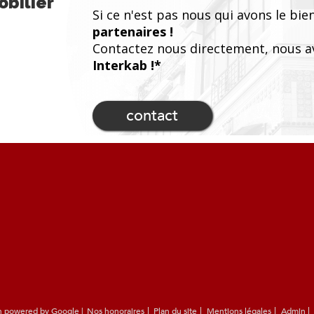
bilier
Si ce n'est pas nous qui avons le bien
partenaires !
Contactez nous directement, nous a
Interkab !*
contact
on powered by Google |
Nos honoraires
Plan du site
Mentions légales
Admin